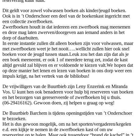
reservering klaar staat.
Dit geldt voor zowel volwassen boeken als kinder/jeugd boeken.
Ook is in ’t Onderschoer een deel van de boekenkast ingericht met
een collectie zwerfboeken.
Zwerfboeken houdt in dat iedereen een zwerfboek mag meenemen
en deze mag laten zwerven/doorgeven aan iemand anders in het
dorp of daarbuiten.
In eerste instantie zullen dit alleen boeken zijn voor volwassen, maar
met zwerfboeken weet je het nooit…..wellicht zullen hier ook snel
boeken voor de jeugd tussen staan.Leuk zou het dan zijn dat als je
een boek meeneemt, er ook 1 of meerdere terug zet, zodat de kast
altijd gevuld zal blijven en er voldoende te kiezen valt.We hopen dat
op deze manier het lenen en lezen van boeken in ons dorp weer een
impuls krijgt, na het vertrek van de bibliobus!
De vrijwilligers van de Buurtbieb zijn Leny Enzerink en Miranda
Vos. U kunt hen ook benaderen voor hulp bij reserveren van boeken
en het bezorgen van gereserveerde of zwerfboeken bij u thuis.
(06-29416162). Gewoon doen, zij helpen u graag op weg!
De Buurtbieb Barchem is tijdens openingstijden van ’t Onderschoer
te bezoeken.
Het is dus gewoon mogelijk, om na het sporten/vergaderen/kegelen
e.d. een kijkje te nemen in de zwerfboeken kast of om uw
reservering op te halen. Maar ook tussendoor “brand de kachel” in ’t