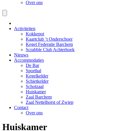
Over ons
Activiteiten
Kokkepot
Kaartclub ’t Onderschoer
Kegel Federatie Barchem
Scrabble Club Achterhoek
Nieuws
Accommodaties
De Bar
Sporthal
Kegelkelder
Schietkelder
Schotzaal
Huiskamer
Zaal Barchem
Zaal Nettelhorst of Zwiep
Contact
Over ons
Huiskamer