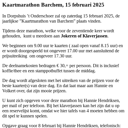
Kaartmarathon Barchem,
15 februari 2025
In Dorpshuis ’t Onderschoer zal op zaterdag 15 februari 2025, de
jaarlijkse ”Kaartmarathon van Barchem” plaats vinden.
Tijdens deze marathon, welke voor de zeventiende keer wordt
gehouden, kunt u meedoen aan
Jokeren of Klaverjassen
.
We beginnen om 9.00 uur te kaarten ( zaal open vanaf 8.15 uur) en
er wordt doorgespeeld tot ongeveer 17.00 uur met aansluitend de
prijsuitreiking om ongeveer 17.30 uur.
De deelnamekosten bedragen € 30,= per persoon. Dit is inclusief
koffie/thee en een stamppotbuffet tussen de middag.
De dag wordt afgesloten met het uitreiken van de prijzen voor de
beste kaarter(s) van deze dag. En dat laat maar aan Hannie en
Volkert over, dat zijn mooie prijzen.
U kunt zich opgeven voor deze marathon bij Hannie Hendriksen,
per mail of per telefoon. Bij het klaverjassen kan het zijn dat u op
een reservelijst komt, omdat we hier tafels van 4 moeten hebben om
dit spel te kunnen spelen.
Opgave graag voor 8 februari bij Hannie Hendriksen, telefonisch: