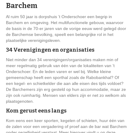
Barchem
Al ruim 50 jaar is dorpshuis ’t Onderschoer een begrip in
Barchem en omgeving. Het multifunctionele gebouw, waarvoor
de basis in de 70-er jaren van de vorige eeuw werd gelegd door
de Barchemse bevolking, speelt een belangrijke rol in het
plaatselijke verenigingsleven.
34 Verenigingen en organisaties
Niet minder dan 34 verenigingen/organisaties maken min of
meer regelmatig gebruik van één van de lokaliteiten van ’t
Onderschoer. En de leden varen er wel bij. Welke kleine
gemeenschap heeft een sporthal zoals de Rabobankhal? Of
een kegel- en schietkelder die aan alle eisen des tijds voldoet?
De Barchemers zijn erg gesteld op hun accommodatie, maar ze
zijn ook ruimhartig. Mensen van elders zijn er net zo welkom als
plaatsgenoten.
Kom gerust eens langs
Kom eens een keer sporten, kegelen of schieten, huur één van
de zalen voor een vergadering of proef aan de bar wat Barchem
onder gezelligheid verstaat. Meer hierover vindt u op deze