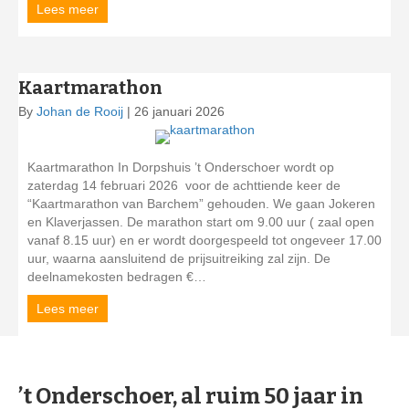
Lees meer
about Aangepaste Openingstijden Barchemse 4Daag
Kaartmarathon
By
Johan de Rooij
|
26 januari 2026
Kaartmarathon In Dorpshuis ’t Onderschoer wordt op
zaterdag 14 februari 2026 voor de achttiende keer de
“Kaartmarathon van Barchem” gehouden. We gaan Jokeren
en Klaverjassen. De marathon start om 9.00 uur ( zaal open
vanaf 8.15 uur) en er wordt doorgespeeld tot ongeveer 17.00
uur, waarna aansluitend de prijsuitreiking zal zijn. De
deelnamekosten bedragen €…
Lees meer
about Kaartmarathon
’t Onderschoer, al ruim 50 jaar in