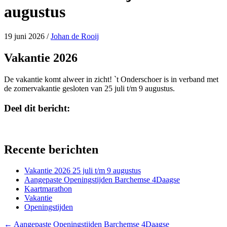
augustus
19 juni 2026
/
Johan de Rooij
Vakantie 2026
De vakantie komt alweer in zicht! `t Onderschoer is in verband met
de zomervakantie gesloten van 25 juli t/m 9 augustus.
Deel dit bericht:
Share
Share
X
Facebook
on
on
(Twitter)
Recente berichten
Vakantie 2026 25 juli t/m 9 augustus
Aangepaste Openingstijden Barchemse 4Daagse
Kaartmarathon
Vakantie
Openingstijden
Posts
← Aangepaste Openingstijden Barchemse 4Daagse