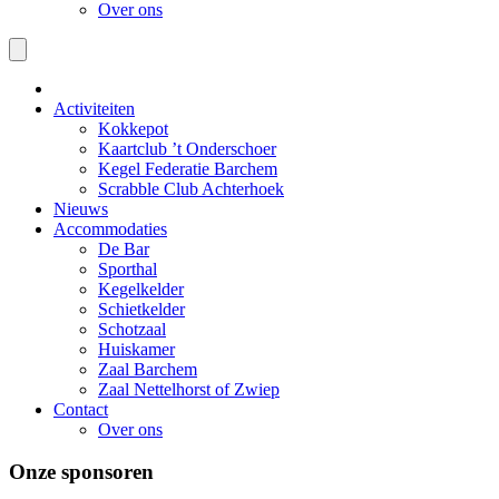
Over ons
Activiteiten
Kokkepot
Kaartclub ’t Onderschoer
Kegel Federatie Barchem
Scrabble Club Achterhoek
Nieuws
Accommodaties
De Bar
Sporthal
Kegelkelder
Schietkelder
Schotzaal
Huiskamer
Zaal Barchem
Zaal Nettelhorst of Zwiep
Contact
Over ons
Onze sponsoren