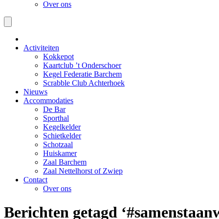
Over ons
Activiteiten
Kokkepot
Kaartclub ’t Onderschoer
Kegel Federatie Barchem
Scrabble Club Achterhoek
Nieuws
Accommodaties
De Bar
Sporthal
Kegelkelder
Schietkelder
Schotzaal
Huiskamer
Zaal Barchem
Zaal Nettelhorst of Zwiep
Contact
Over ons
Berichten getagd ‘#samenstaan