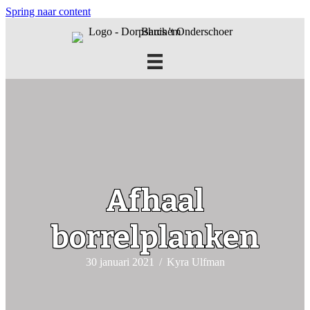
Spring naar content
Afhaal
borrelplanken
30 januari 2021
/
Kyra Ulfman