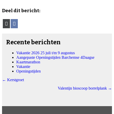
Deel dit bericht:
Share
Share
X
Facebook
on
on
(Twitter)
Recente berichten
Vakantie 2026 25 juli t/m 9 augustus
Aangepaste Openingstijden Barchemse 4Daagse
Kaartmarathon
Vakantie
Openingstijden
Posts
← Kerstgroet
navigation
Valentijn bioscoop borrelplank →