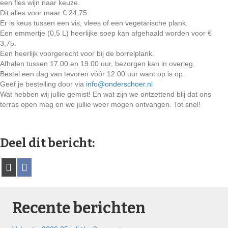
een fles wijn naar keuze.
Dit alles voor maar € 24,75.
Er is keus tussen een vis, vlees of een vegetarische plank.
Een emmertje (0,5 L) heerlijke soep kan afgehaald worden voor €
3,75.
Een heerlijk voorgerecht voor bij de borrelplank.
Afhalen tussen 17.00 en 19.00 uur, bezorgen kan in overleg.
Bestel een dag van tevoren vóór 12.00 uur want op is op.
Geef je bestelling door via
info@onderschoer.nl
Wat hebben wij jullie gemist! En wat zijn we ontzettend blij dat ons
terras open mag en we jullie weer mogen ontvangen. Tot snel!
Deel dit bericht:
Share
Share
X
F
on
on
(
a
T
c
w
e
i
b
t
o
Recente berichten
t
o
e
k
r