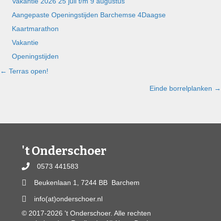
Vakantie 2026 25 juli t/m 9 augustus
)
Aangepaste Openingstijden Barchemse 4Daagse
Kaartmarathon
Vakantie
Openingstijden
Posts
← Terras open!
Einde borrelplanken →
navigation
't Onderschoer
0573 441583
Beukenlaan 1, 7244 BB Barchem
info(at)onderschoer.nl
© 2017-2026 't Onderschoer. Alle rechten