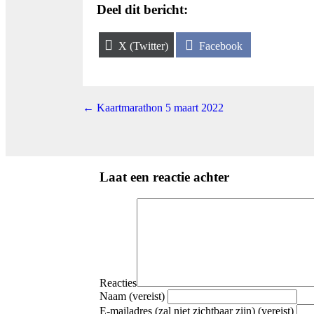
Deel dit bericht:
Share
Share
X (Twitter)
Facebook
on
on
Posts
← Kaartmarathon 5 maart 2022
navigation
Laat een reactie achter
Reacties
Naam (vereist)
E-mailadres (zal niet zichtbaar zijn) (vereist)