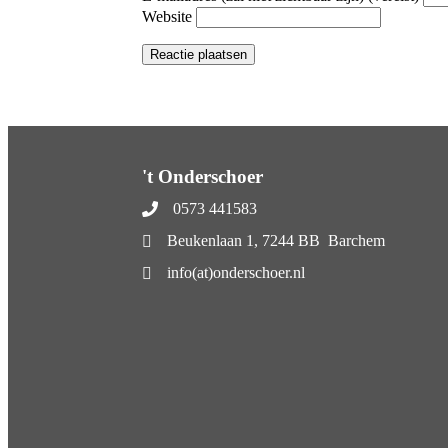
Website
't Onderschoer
0573 441583
Beukenlaan 1, 7244 BB Barchem
info(at)onderschoer.nl