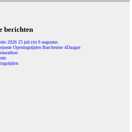
e berichten
tie 2026 25 juli t/m 9 augustus
epaste Openingstijden Barchemse 4Daagse
tmarathon
ntie
ingstijden