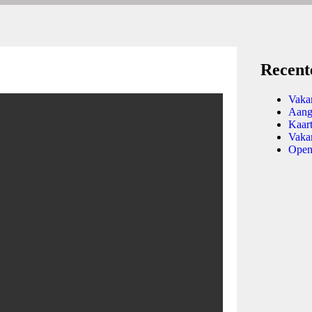
!
Recent
Vakan
Aang
Kaar
Vaka
Open