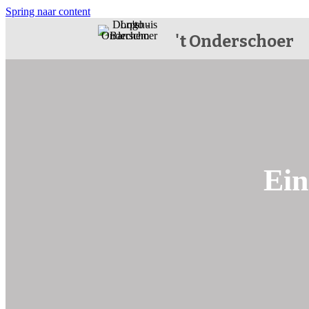
Spring naar content
't Onderschoer
Ein