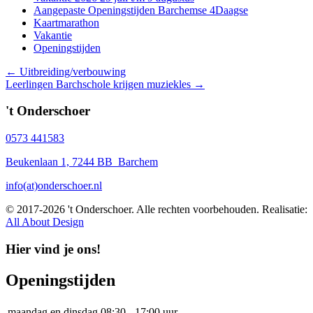
Aangepaste Openingstijden Barchemse 4Daagse
Kaartmarathon
Vakantie
Openingstijden
Posts
← Uitbreiding/verbouwing
Leerlingen Barchschole krijgen muziekles →
navigation
't Onderschoer
0573 441583
Beukenlaan 1, 7244 BB Barchem
info(at)onderschoer.nl
© 2017-2026 't Onderschoer. Alle rechten voorbehouden. Realisatie:
All About Design
Hier vind je ons!
Openingstijden
maandag en dinsdag
08:30 - 17:00 uur