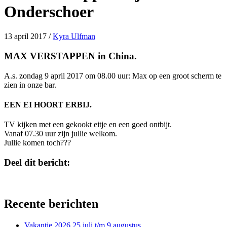
Onderschoer
13 april 2017
/
Kyra Ulfman
MAX VERSTAPPEN in China.
A.s. zondag 9 april 2017 om 08.00 uur: Max op een groot scherm te
zien in onze bar.
EEN EI HOORT ERBIJ.
TV kijken met een gekookt eitje en een goed ontbijt.
Vanaf 07.30 uur zijn jullie welkom.
Jullie komen toch???
Deel dit bericht:
Share
Share
X
Facebook
on
on
(Twitter)
Recente berichten
Vakantie 2026 25 juli t/m 9 augustus