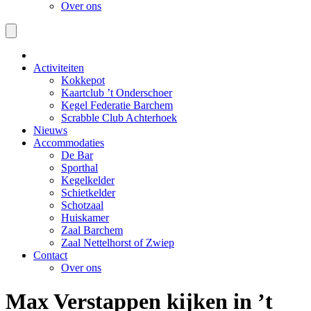
Over ons
Activiteiten
Kokkepot
Kaartclub ’t Onderschoer
Kegel Federatie Barchem
Scrabble Club Achterhoek
Nieuws
Accommodaties
De Bar
Sporthal
Kegelkelder
Schietkelder
Schotzaal
Huiskamer
Zaal Barchem
Zaal Nettelhorst of Zwiep
Contact
Over ons
Max Verstappen kijken in ’t