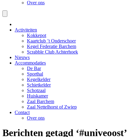
Over ons
Activiteiten
Kokkepot
Kaartclub ’t Onderschoer
Kegel Federatie Barchem
Scrabble Club Achterhoek
Nieuws
Accommodaties
De Bar
Sporthal
Kegelkelder
Schietkelder
Schotzaal
Huiskamer
Zaal Barchem
Zaal Nettelhorst of Zwiep
Contact
Over ons
Berichten getagd ‘#univeoost’