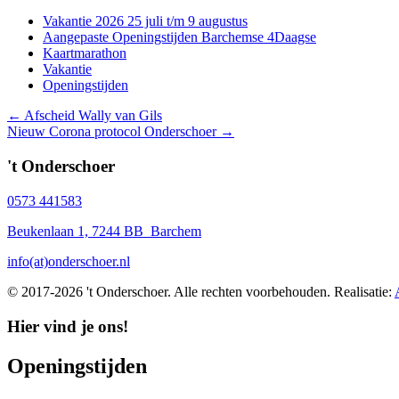
Vakantie 2026 25 juli t/m 9 augustus
Aangepaste Openingstijden Barchemse 4Daagse
Kaartmarathon
Vakantie
Openingstijden
Posts
← Afscheid Wally van Gils
Nieuw Corona protocol Onderschoer →
navigation
't Onderschoer
0573 441583
Beukenlaan 1, 7244 BB Barchem
info(at)onderschoer.nl
© 2017-2026 't Onderschoer. Alle rechten voorbehouden. Realisatie:
Hier vind je ons!
Openingstijden