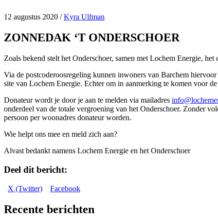
12 augustus 2020
/
Kyra Ulfman
ZONNEDAK ‘T ONDERSCHOER
Zoals bekend stelt het Onderschoer, samen met Lochem Energie, het d
Via de postcoderoosregeling kunnen inwoners van Barchem hiervoor zon
site van Lochem Energie. Echter om in aanmerking te komen voor de h
Donateur wordt je door je aan te melden via mailadres
info@lochemen
onderdeel van de totale vergroening van het Onderschoer. Zonder vo
persoon per woonadres donateur worden.
Wie helpt ons mee en meld zich aan?
Alvast bedankt namens Lochem Energie en het Onderschoer
Deel dit bericht:
Share
Share
X (Twitter)
Facebook
on
on
Recente berichten