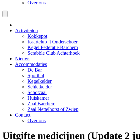
Over ons
Activiteiten
Kokkepot
Kaartclub ’t Onderschoer
Kegel Federatie Barchem
Scrabble Club Achterhoek
Nieuws
Accommodaties
De Bar
Sporthal
Kegelkelder
Schietkelder
Schotzaal
Huiskamer
Zaal Barchem
Zaal Nettelhorst of Zwiep
Contact
Over ons
Uitgifte medicijnen (Update 2 ju