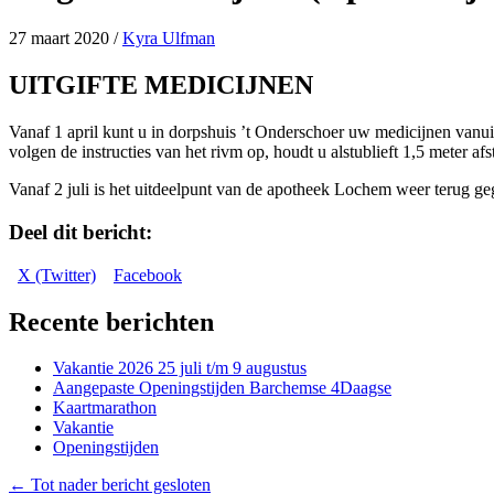
27 maart 2020
/
Kyra Ulfman
UITGIFTE MEDICIJNEN
Vanaf 1 april kunt u in dorpshuis ’t Onderschoer uw medicijnen vanui
volgen de instructies van het rivm op, houdt u alstublieft 1,5 meter afs
Vanaf 2 juli is het uitdeelpunt van de apotheek Lochem weer terug g
Deel dit bericht:
Share
Share
X (Twitter)
Facebook
on
on
Recente berichten
Vakantie 2026 25 juli t/m 9 augustus
Aangepaste Openingstijden Barchemse 4Daagse
Kaartmarathon
Vakantie
Openingstijden
Posts
← Tot nader bericht gesloten