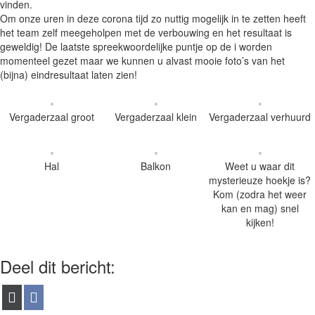
vinden.
Om onze uren in deze corona tijd zo nuttig mogelijk in te zetten heeft
het team zelf meegeholpen met de verbouwing en het resultaat is
geweldig! De laatste spreekwoordelijke puntje op de i worden
momenteel gezet maar we kunnen u alvast mooie foto’s van het
(bijna) eindresultaat laten zien!
Vergaderzaal groot
Vergaderzaal klein
Vergaderzaal verhuurd
Hal
Balkon
Weet u waar dit
mysterieuze hoekje is?
Kom (zodra het weer
kan en mag) snel
kijken!
Deel dit bericht:
Share
Share
X
Facebook
on
on
(Twitter)