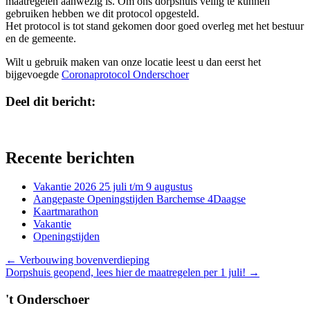
maatregelen aanwezig is. Om ons dorpshuis veilig te kunnen
gebruiken hebben we dit protocol opgesteld.
Het protocol is tot stand gekomen door goed overleg met het bestuur
en de gemeente.
Wilt u gebruik maken van onze locatie leest u dan eerst het
bijgevoegde
Coronaprotocol Onderschoer
Deel dit bericht:
Share
Share
X
Facebook
on
on
(Twitter)
Recente berichten
Vakantie 2026 25 juli t/m 9 augustus
Aangepaste Openingstijden Barchemse 4Daagse
Kaartmarathon
Vakantie
Openingstijden
Posts
← Verbouwing bovenverdieping
Dorpshuis geopend, lees hier de maatregelen per 1 juli! →
navigation
't Onderschoer