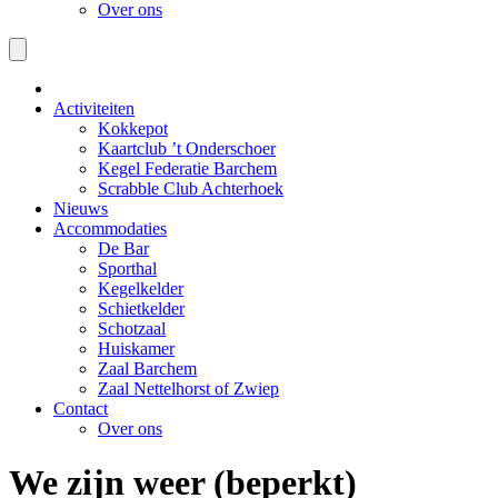
Over ons
Activiteiten
Kokkepot
Kaartclub ’t Onderschoer
Kegel Federatie Barchem
Scrabble Club Achterhoek
Nieuws
Accommodaties
De Bar
Sporthal
Kegelkelder
Schietkelder
Schotzaal
Huiskamer
Zaal Barchem
Zaal Nettelhorst of Zwiep
Contact
Over ons
We zijn weer (beperkt)