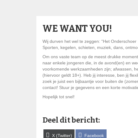
WE WANT YOU!
Wij durven het wel te zeggen: “Het Onderschoer 
Sporten, kegelen, schieten, muziek, dans, ontmo
Om ons vaste team op de meest drukke momenten
naar enkele jongeren die, in de avond(en) en wee
voorkomende werkzaamheden zijn; afwassen, hel
(hiervoor geldt 18+). Heb jij interesse, ben jij flex
zoek je juist een bijbaantje voor buiten de (zom
contact! Stuur je gegevens en een korte motivati
Hopelijk tot snel!
Deel dit bericht:
Share
Share
X (Twitter)
Facebook