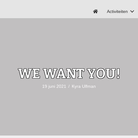
Activiteiten
WE WANT YOU!
19 juni 2021
/
Kyra Ulfman