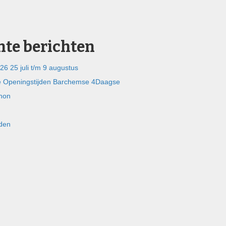
nte berichten
26 25 juli t/m 9 augustus
 Openingstijden Barchemse 4Daagse
hon
jden