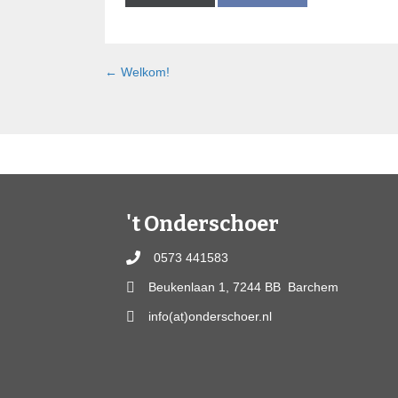
on
on
Posts
← Welkom!
navigation
't Onderschoer
0573 441583
Beukenlaan 1, 7244 BB Barchem
info(at)onderschoer.nl